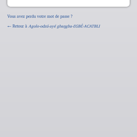
Vous avez perdu votre mot de passe ?
← Retour à
Agolo-odzú-ayé gbaŋgba-ƐGBƐ́-ACATBLI