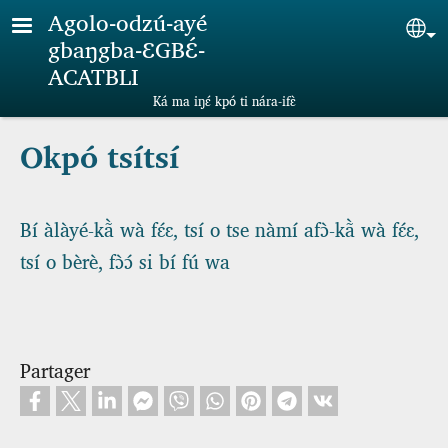
Aller au contenu principal
Agolo-odzú-ayé
Sel
gbaŋgba-ƐGBƐ́-
ACATBLI
Ká ma iŋɛ́ kpó ti nára-ifɛ̀
Okpó tsítsí
Bí àlàyé-kã̀ wà fɛ́ɛ, tsí o tse nàmí afɔ̀-kã̀ wà fɛ́ɛ,
tsí o bèrè, fɔ̀ɔ́ si bí fú wa
Partager