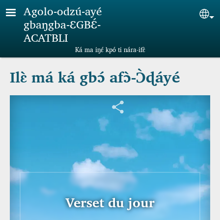
Aller au contenu principal
Agolo-odzú-ayé
Sel
gbaŋgba-ƐGBƐ́-
ACATBLI
Ká ma iŋɛ́ kpó ti nára-ifɛ̀
Ilɛ̀ má ká gbɔ́ afɔ̀-Ɔ̀ɖáyé
Verset du jour