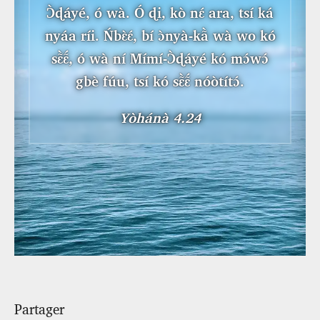
Ɔ̀ɖáyé, ó wà. Ó ɖi, kò nɛ́ ara, tsí ká
nyáa ríi. Ńbɛ̀ɛ́, bí ɔ̀nyà-kã̀ wà wo kó
sɛ̃̀ɛ̃́, ó wà ní Mímí-Ɔ̀ɖáyé kó mɔ́wɔ́
gbè fúu, tsí kó sɛ̃̀ɛ̃́ nóòtítɔ́.
Yòhánà 4.24
Partager