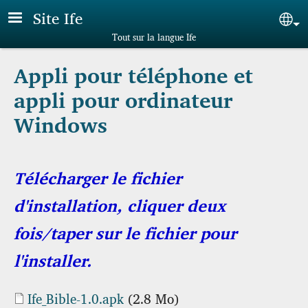
Aller au contenu principal
Site Ife
Sel
Tout sur la langue Ife
Appli pour téléphone et
appli pour ordinateur
Windows
Télécharger le fichier
d'installation, cliquer deux
fois/taper sur le fichier pour
l'installer.
Document
Ife_Bible-1.0.apk
(2.8 Mo)