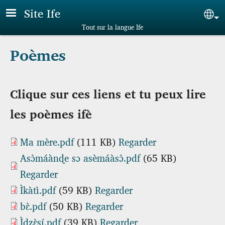
Aller au contenu principal
Site Ife
Sel
Tout sur la langue Ife
Poèmes
Clique sur ces liens et tu peux lire
les poèmes ifè
Ma mère.pdf
(111 KB)
Regarder
Asɔ̀máànɖe sɔ asèmáàsɔ̀.pdf
(65 KB)
Regarder
Ìkàtì.pdf
(59 KB)
Regarder
bɛ̀.pdf
(50 KB)
Regarder
Ìdzɛ̀sí.pdf
(39 KB)
Regarder