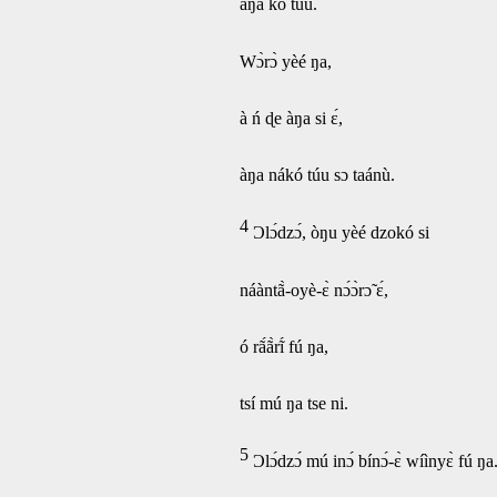
àŋa kó túu.
Wɔ̀rɔ̀ yèé ŋa,
à ń ɖe àŋa si ɛ́,
àŋa nákó túu sɔ taánù.
4
Ɔlɔ́dzɔ́, òŋu yèé dzokó si
náàntã̀-oyè-ɛ̀ nɔ́ɔ̀rɔ̃ ɛ́,
ó rã́ã̀rĩ́ fú ŋa,
tsí mú ŋa tse ni.
5
Ɔlɔ́dzɔ́ mú inɔ́ bínɔ́-ɛ̀ wíìnyɛ̀ fú ŋa