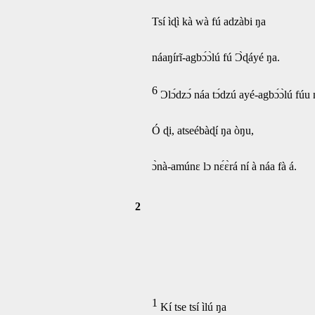
Tsí ìɖì kà wà fú adzàbi ŋa
náaŋírĩ-agbɔ́ɔ̀lú fú Ɔ̀ɖáyé ŋa.
6
Ɔlɔ́dzɔ́ náa tɔ́dzú ayé-agbɔ́ɔ̀lú fúu
Ó ɖi, atseébàɖí ŋa òŋu,
ɔ̀nà-amúnɛ lɔ nɛ́ɛ̀rá ní à náa fà á.
2
1
Kí tse tsí ìlú ŋa