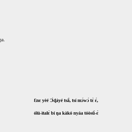
 ŋa.
Ɛnɛ yèé Ɔ̀ɖáyé tsã̀, tsí mɔ́wɔ́ tɛ̀ ɛ́,
ólú-ìtalɛ̀ bí ŋa kàkó nyáa tóòsũ̀-ɛ̀