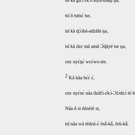
tsí kà gbɔ́ ɛ̀kɔ́-ɔ̀nyà-íbàɖí ŋa,
tsí ń tsitsɛ́ tse,
tsí kà ɖɔ́ɔ̀há-adzàbi ŋa,
tsí kà dzɛ má amú Ɔ̀ɖáyé tse ŋa,
ɛnɛ nyɛ̀ŋɛ̀ wɛɛ́wo-ire.
2
Kà kàa bɛ́ɛ̀ ɛ́,
ɛnɛ nyɛ̀nɛ̀ náa dzáfɔ̀-ɛ̀kɔ́-Ɔlɔ́dzɔ́ tó bɛ
Náa ń si ńǹsérè si,
tsí náa wà tédzú-ɛ̀ òsã́-kã̀, òrù-kã̀.