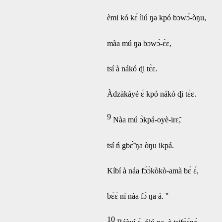
èmi kó kɛ́ ìlú ŋa kpó bɔwɔ́-òŋu,
màa mú ŋa bɔwɔ́-ɛ̀ɛ,
tsí à nákó ɖi tɛ̀ɛ.
Àdzàkáyé ɛ́ kpó nákó ɖi tɛ̀ɛ.
9
Nàa mú ɔ̀kpá-oyè-irɛ̃,
tsí ń gbɛ̃́ ŋa òŋu ikpá.
Kíbí à náa fɔ́ɔ̀kòkò-amà bɛ́ ɛ́,
bɛ́ɛ̀ ní nàa fɔ́ ŋa á. ''
10