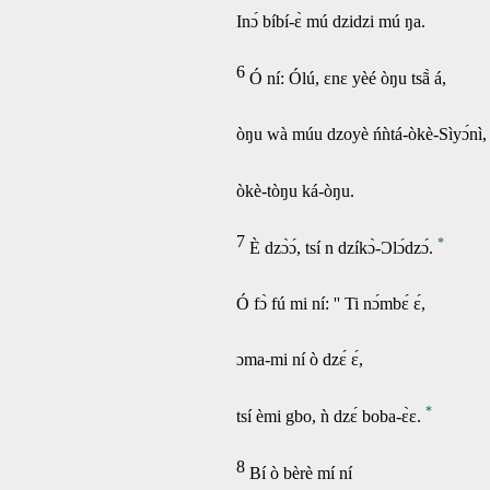
Inɔ́ bíbí-ɛ̀ mú dzidzi mú ŋa.
6
Ó ní: Ólú, ɛnɛ yèé òŋu tsã̀ á,
òŋu wà múu dzoyè ńǹtá-òkè-Sìyɔ́nì,
òkè-tòŋu ká-òŋu.
7
*
È dzɔ̀ɔ́, tsí n dzíkɔ̀-Ɔlɔ́dzɔ́.
Ó fɔ̀ fú mi ní: '' Ti nɔ́mbɛ́ ɛ́,
ɔma-mi ní ò dzɛ́ ɛ́,
*
tsí èmi gbo, ǹ dzɛ́ boba-ɛ̀ɛ.
8
Bí ò bèrè mí ní