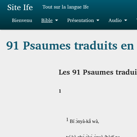
Aller au contenu principal
Site Ife
Tout sur la langue Ife
Bienvenu
Bible
Présentation
Audio
91 Psaumes traduits en 
Les 91 Psaumes traduit
1
1
Bí ɔ̀nyà-kã̀ wà,