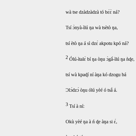
wà tse dzàdzàdzà tó bɛ́ɛ̀ ná?
Tsí ɔ̀nyà-ìlú ŋa wà tsètò ŋa,
tsí ètò ŋa á sì dzɛ́ akpotu kpó ná?
2
Ólú-ìtalɛ̀ bí ŋa òŋu ɔ̀gã́-ìlú ŋa ǹɖe,
tsí wà kpaɖí ní àŋa kó dzogu bá
Ɔlɔ́dzɔ́ òŋu ólú yèé ó tsã̀ á.
3
Tsí à ní:
Okù yèé ŋa à ń ɖe àŋa si ɛ́,