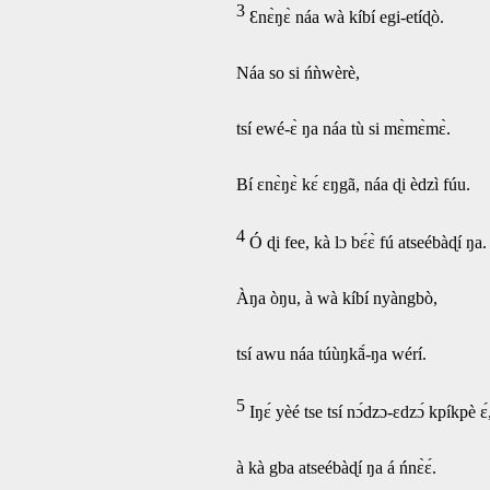
3
Ɛnɛ̀ŋɛ̀ náa wà kíbí egi-etíɖò.
Náa so si ńǹwèrè,
tsí ewé-ɛ̀ ŋa náa tù si mɛ̀mɛ̀mɛ̀.
Bí ɛnɛ̀ŋɛ̀ kɛ́ ɛŋgã, náa ɖi èdzì fúu.
4
Ó ɖi fee, kà lɔ bɛ́ɛ̀ fú atseébàɖí ŋa.
Àŋa òŋu, à wà kíbí nyàngbò,
tsí awu náa túùŋkã́-ŋa wérí.
5
Iŋɛ́ yèé tse tsí nɔ́dzɔ-ɛdzɔ́ kpíkpè ɛ́
à kà gba atseébàɖí ŋa á ńnɛ̀ɛ́.