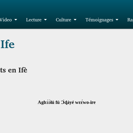
Video
Lecture
Culture
Témoignages
Ra
Ife
s en Ifè
Agbɔ́ɔ̀lú fú Ɔ̀ɖáyé wɛɛ́wo-ire