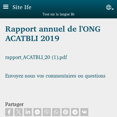
Aller au contenu principal
Site Ife
Sel
Tout sur la langue Ife
Rapport annuel de l'ONG
ACATBLI 2019
rapport_ACATBLI_20 (1).pdf
Envoyez-nous vos commentaires ou questions
Partager