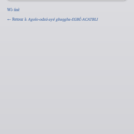
Wɔ̀ ńnɛ̀
← Retour à
Agolo-odzú-ayé gbaŋgba-ƐGBƐ́-ACATBLI