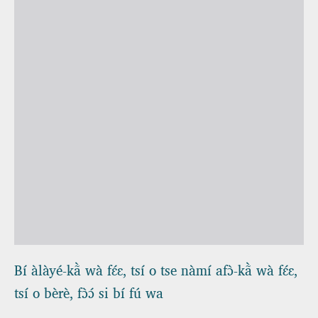
Bí àlàyé-kã̀ wà fɛ́ɛ, tsí o tse nàmí afɔ̀-kã̀ wà fɛ́ɛ,
tsí o bèrè, fɔ̀ɔ́ si bí fú wa