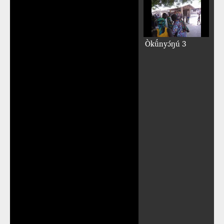
Òkṹnyɔ́ŋú 3