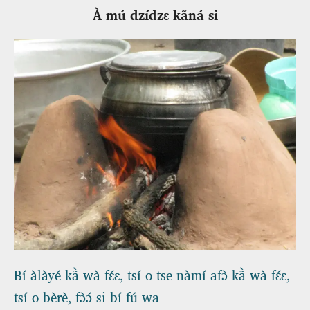
À mú dzídzɛ kãná si
Bí àlàyé-kã̀ wà fɛ́ɛ, tsí o tse nàmí afɔ̀-kã̀ wà fɛ́ɛ,
tsí o bèrè, fɔ̀ɔ́ si bí fú wa