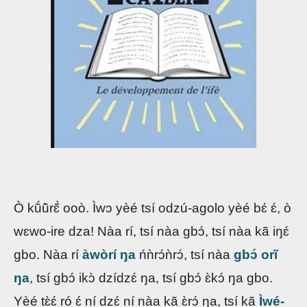
Ò kṹũ̀rɛ̃̀ ooò. Ìwɔ yèé tsí odzú-agolo yèé bɛ́ ɛ́, ò
wɛwo-ire dza! Nàa rí, tsí nàa gbɔ́, tsí nàa kã iŋɛ́
gbo. Nàa rí
àwòrí ŋa
ńǹrɔ́ǹrɔ́, tsí nàa
gbɔ́ orĩ
ŋa
, tsí gbɔ́ ikɔ̀ dzídzɛ́ ŋa, tsí gbɔ́ ɛ̀kɔ́ ŋa gbo.
Yèé tɛ̀ɛ́ ró ɛ́ ní dzɛ́ ní nàa kã ɛ̀rɔ́ ŋa, tsí kã
Ìwé-