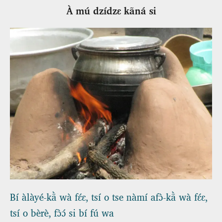
À mú dzídzɛ kãná si
Bí àlàyé-kã̀ wà fɛ́ɛ, tsí o tse nàmí afɔ̀-kã̀ wà fɛ́ɛ,
tsí o bèrè, fɔ̀ɔ́ si bí fú wa