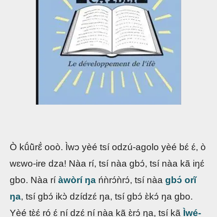
Ò kṹũ̀rɛ̃̀ ooò. Ìwɔ yèé tsí odzú-agolo yèé bɛ́ ɛ́, ò
wɛwo-ire dza! Nàa rí, tsí nàa gbɔ́, tsí nàa kã iŋɛ́
gbo. Nàa rí
àwòrí ŋa
ńǹrɔ́ǹrɔ́, tsí nàa
gbɔ́ orĩ
ŋa
, tsí gbɔ́ ikɔ̀ dzídzɛ́ ŋa, tsí gbɔ́ ɛ̀kɔ́ ŋa gbo.
Yèé tɛ̀ɛ́ ró ɛ́ ní dzɛ́ ní nàa kã ɛ̀rɔ́ ŋa, tsí kã
Ìwé-